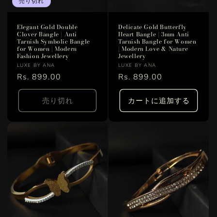
売り切れ
Elegant Gold Double
Delicate Gold Butterfly
Clover Bangle | Anti
Heart Bangle | 3mm Anti
Tarnish Symbolic Bangle
Tarnish Bangle for Women
for Women | Modern
| Modern Love & Nature
Fashion Jewellery
Jewellery
販
販
LUXE BY ANA
LUXE BY ANA
売
通
Rs. 899.00
売
通
Rs. 899.00
元:
元:
常
常
価
価
売り切れ
カートに追加する
格
格