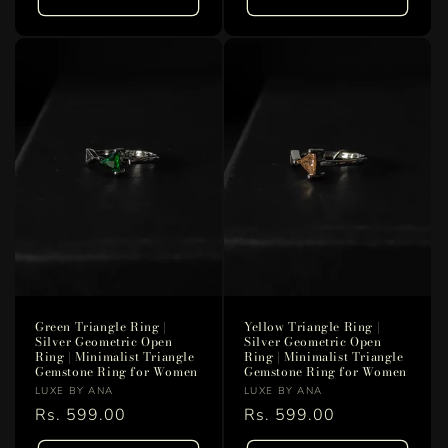
格
格
Green Triangle Ring |
Yellow Triangle Ring |
Silver Geometric Open
Silver Geometric Open
Ring | Minimalist Triangle
Ring | Minimalist Triangle
Gemstone Ring for Women
Gemstone Ring for Women
販
販
LUXE BY ANA
LUXE BY ANA
売
通
Rs. 599.00
売
通
Rs. 599.00
元:
元:
常
常