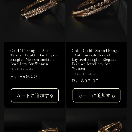
Gold "T" Bangle | Anti
Gold Double Strand Bangle
Tarnish Double Bar Crystal
| Anti Tarnish Crystal
Bangle | Modern Fashion
Layered Bangle | Elegant
Jewellery for Women
Fashion Jewellery for
Women
販
LUXE BY ANA
販
LUXE BY ANA
売
通
Rs. 899.00
売
通
Rs. 899.00
元:
常
元:
常
価
価
カートに追加する
カートに追加する
格
格