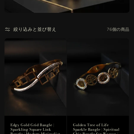
絞り込みと並び替え
76個の商品
Edgy Gold Grid Bangle |
Golden Tree of Life
Sparkling Square Link
Sparkle Bangle | Spiritual
Bangle | Modern Minimalist
Chic Bangle for Women |