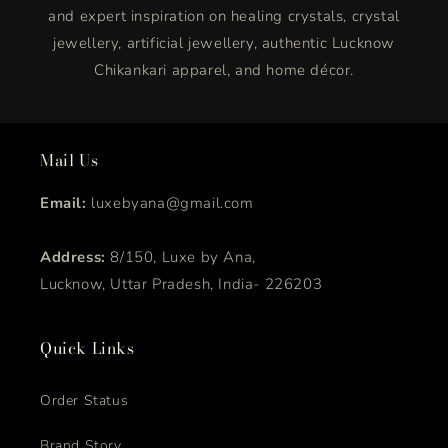
and expert inspiration on healing crystals, crystal
jewellery, artificial jewellery, authentic Lucknow
Chikankari apparel, and home décor.
Mail Us
Email:
luxebyana@gmail.com
Address:
8/150, Luxe by Ana,
Lucknow, Uttar Pradesh, India- 226203
Quick Links
Order Status
Brand Story