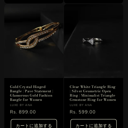
Gold Crystal Hinged
Clear White Triangle Ring
Bangle | Pave Statement |
| Silver Geometric Open
Glamorous Gold Fashion
Ring | Minimalist Triangle
Bangle for Women
Gemstone Ring for Women
販
販
LUXE BY ANA
LUXE BY ANA
売
通
Rs. 899.00
売
通
Rs. 599.00
元:
元:
常
常
価
価
カートに追加する
カートに追加する