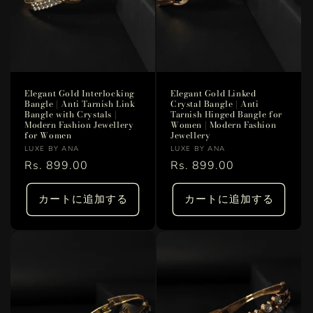
Elegant Gold Interlocking
Elegant Gold Linked
Bangle | Anti Tarnish Link
Crystal Bangle | Anti
Bangle with Crystals |
Tarnish Hinged Bangle for
Modern Fashion Jewellery
Women | Modern Fashion
for Women
Jewellery
販
販
LUXE BY ANA
LUXE BY ANA
売
通
Rs. 899.00
売
通
Rs. 899.00
元:
元:
常
常
価
価
カートに追加する
カートに追加する
格
格