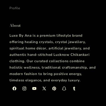
Profile
About
Luxe By Ana is a premium lifestyle brand
offering healing crystals, crystal jewellery,
spiritual home décor, artificial jewellery, and
authentic hand-stitched Lucknow Chikankari
clothing. Our curated collections combine
holistic wellness, traditional craftsmanship, and
modern fashion to bring positive energy,
timeless elegance, and everyday luxury.
Facebook
Instagram
YouTube
X
Pinterest
Snapchat
Tumblr
(Twitter)