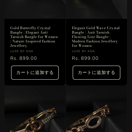
Gold Butterfly Crystal
Elegant Gold Wave Crystal
Bangle | Elegant Anti
Bangle | Anti Tarnish
Tarnish Bangle for Women
Flowing Line Bangle |
| Nature-Inspired Fashion
Modern Fashion Jewellery
Jewellery
for Women
販
販
LUXE BY ANA
LUXE BY ANA
売
通
Rs. 899.00
売
通
Rs. 899.00
元:
元:
常
常
価
価
カートに追加する
カートに追加する
格
格