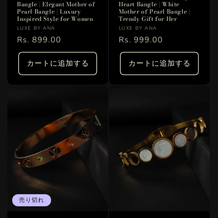
Bangle | Elegant Mother of
Heart Bangle | White
Pearl Bangle | Luxury
Mother of Pearl Bangle |
Inspired Style for Women
Trendy Gift for Her
販
販
LUXE BY ANA
LUXE BY ANA
売
通
Rs. 899.00
売
通
Rs. 999.00
元:
元:
常
常
価
価
カートに追加する
カートに追加する
格
格
売り切れ