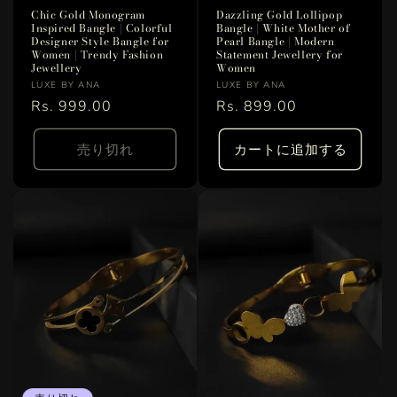
Chic Gold Monogram
Dazzling Gold Lollipop
Inspired Bangle | Colorful
Bangle | White Mother of
Designer Style Bangle for
Pearl Bangle | Modern
Women | Trendy Fashion
Statement Jewellery for
Jewellery
Women
販
販
LUXE BY ANA
LUXE BY ANA
売
通
Rs. 999.00
売
通
Rs. 899.00
元:
元:
常
常
価
価
売り切れ
カートに追加する
格
格