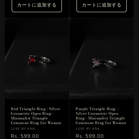
価
価
カートに追加する
カートに追加する
格
格
Red Triangle Ring | Silver
Purple Triangle Ring |
Geometric Open Ring |
Silver Geometric Open
Minimalist Triangle
Ring | Minimalist Triangle
Gemstone Ring for Women
Gemstone Ring for Women
販
販
LUXE BY ANA
LUXE BY ANA
売
通
Rs. 599.00
売
通
Rs. 599.00