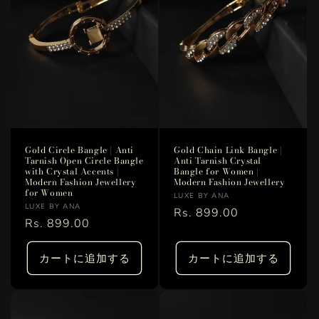
Gold Circle Bangle | Anti
Gold Chain Link Bangle |
Tarnish Open Circle Bangle
Anti Tarnish Crystal
with Crystal Accents |
Bangle for Women |
Modern Fashion Jewellery
Modern Fashion Jewellery
for Women
販
LUXE BY ANA
販
LUXE BY ANA
売
通
Rs. 899.00
売
通
Rs. 899.00
元:
常
元:
常
価
価
カートに追加する
カートに追加する
格
格