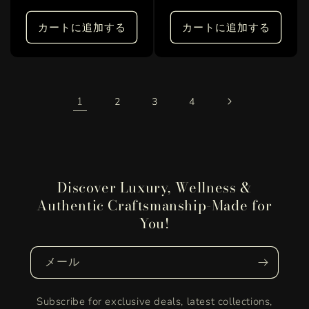
元:
元:
常
常
価
価
カートに追加する
カートに追加する
格
格
1
2
3
4
Discover Luxury, Wellness &
Authentic Craftsmanship-Made for
You!
メール
Subscribe for exclusive deals, latest collections,