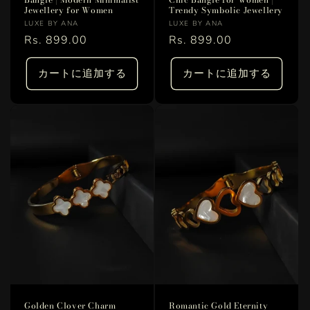
Jewellery for Women
Trendy Symbolic Jewellery
販
販
LUXE BY ANA
LUXE BY ANA
売
通
Rs. 899.00
売
通
Rs. 899.00
元:
元:
常
常
価
価
カートに追加する
カートに追加する
格
格
Golden Clover Charm
Romantic Gold Eternity