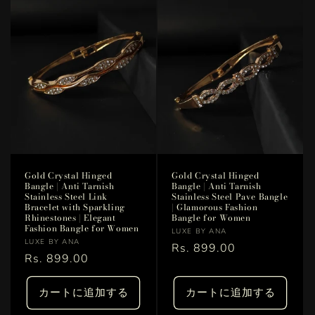
Gold Crystal Hinged
Gold Crystal Hinged
Bangle | Anti Tarnish
Bangle | Anti Tarnish
Stainless Steel Link
Stainless Steel Pave Bangle
Bracelet with Sparkling
| Glamorous Fashion
Rhinestones | Elegant
Bangle for Women
Fashion Bangle for Women
販
LUXE BY ANA
販
LUXE BY ANA
売
通
Rs. 899.00
売
通
Rs. 899.00
元:
常
元:
常
価
価
カートに追加する
カートに追加する
格
格